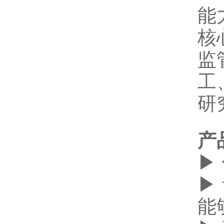
能
核
监
工
研
产
▶
▶
能