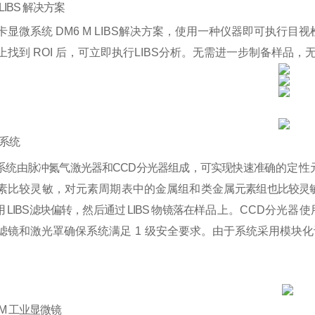
LIBS
解决方案
卡显微系统
DM6 M LIBS
解决方案，使用一种仪器即可执行目视
上找到
ROI
后，可立即执行
LIBS
分析。无需进一步制备样品，
系统
系统由脉冲氮气激光器和
CCD
分光器组成，可实现快速准
确的定性
素比较灵敏，对元素周期表中的金属组和类金属
元素组也比较灵
用
LIBS
滤块偏转，然后通过
LI
BS
物镜落在
样品上。
CCD
分光器使
滤镜和激光罩确保系统满足
1
级安
全要求。
由于系统采用模块化
M
工业显微镜