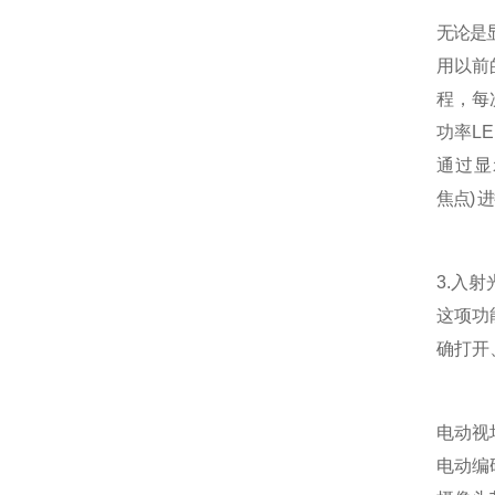
无论是
用以前
程，每
功率
LE
通过显
焦点
)
进
3.入射
这项功
确打开
电动视
电动编