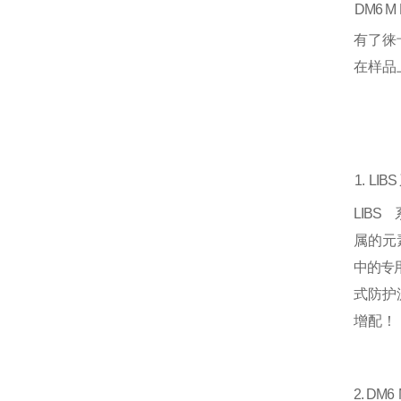
DM6 M
有
了徕
在样品
1.
LIBS
LIBS
属的元
中的专
式防护
增配！
2. DM6