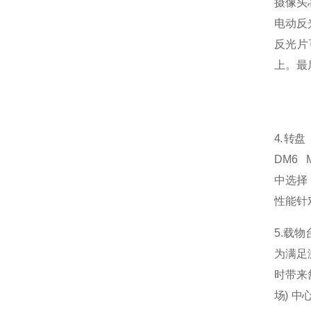
摄像头
电动反
反光片
上。最
4.
转盘
DM6
中选择
性能针
5.载
为满足
时带来
场
)
中