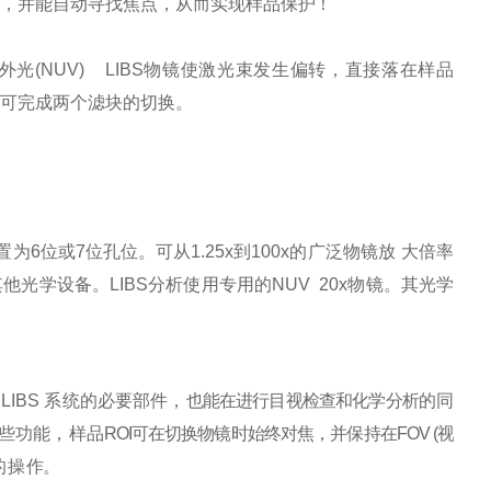
，并能自动寻找焦点，从而实现样品保
护！
外光
(NUV) LIBS
物镜使激光束发生偏转，直接落在样品
可完成两个滤块的切换。
置为
6
位或
7
位孔位。可从
1.25x
到
100x
的广泛物镜放
大倍率
其他光学设备。
LI
BS
分析使用专用的
NUV 20x
物镜。其光学
 LIBS
系统的必要部件，
也能在进行目视检查和化学分析
的同
些功能，样品
ROI
可在切换物镜时始终对焦，并保持在
FOV (
视
的操
作。