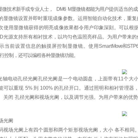
显微技术新手或专业人士，
DM6
M
显微镜都能为用户提
供适当的
的显微镜设置并即时重现成像参数
。运用智
能自动化技术，重复
次使用显微镜获得的明亮成像效
果都令用户印象深刻。
可以根
D
光源支持所有相衬技术，以均匀色温照亮样
品。为用户带来的
示当前设置信息的触摸屏控制显微镜。使用
Smart
Move
和
STP
行控制，还可以编程
各种显微镜功能。
光轴
电动孔径光阑
孔径光阑是一个电动圆盘，上面带有
11
个大
能可以重现
5%
到
100%
的孔径开口。通过照明和相衬管理器
、关闭
孔径光阑和视场光阑，以及调节光强。为用户带来
的优
场光阑
码视场光阑上有四个圆形和两个矩形视场光阑，大小
各不相同