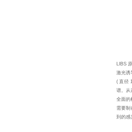
LIBS 
激光诱
( 直
谱。从
全面的
需要制
到的感