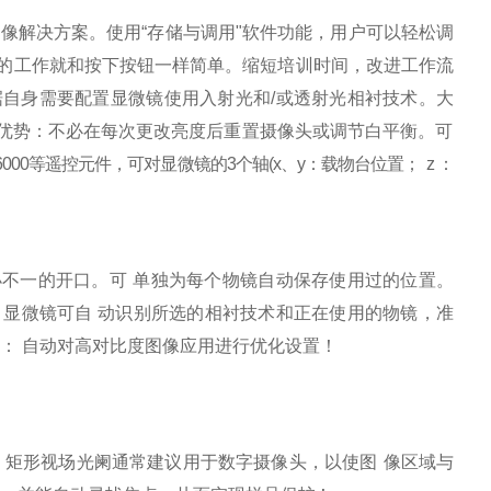
成像解决方案。使用
“
存储与调用
"
软件功能，用户可
以轻松调
的工作就和按下按钮一样简单。缩短培
训时间，改进工作流
据自身需要配置显微镜使用入射光和
/
或透射光相衬技
术。大
优势：不必在每次更改亮度后重置摄像头
或调节白平衡。
可
6000
等遥控元件，可对显
微镜的
3
个轴
(x
、
y
：载物台
位置；
z
：
小不一的开口。可
单独为每个物镜自动保存使用过的位置。
，显微镜可自
动识别所选的相衬技术和正在使用的物镜，准
势：
自动对高对比度图像应用进行优化设置！
。矩形视场光阑通常建议用于数字摄像头，以使图
像区域与