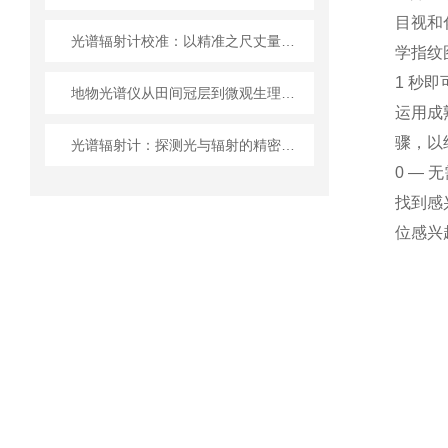
目视和
光谱辐射计校准：以精准之尺丈量光的奥秘
学指纹
1 秒
地物光谱仪从田间冠层到微观生理的跨尺度作物监测应用
运用成
骤，以
光谱辐射计：探测光与辐射的精密工具
0 — 
找到感
位感兴