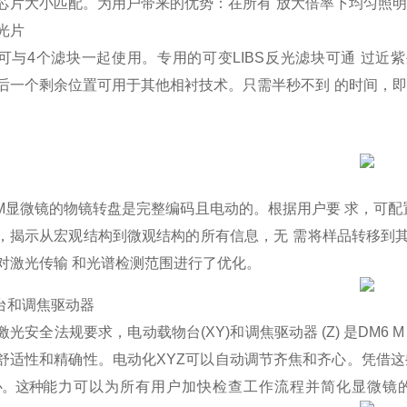
芯片大小匹配。为用户带来的优势：在所有
放大倍率下均匀照明
光片
可与
4
个滤块一起使用。专用的可变
LIBS
反光滤块可通
过近紫
后一个剩余位置可用于其他相衬技术。只需半秒不到
的时间，即
M
显微镜的物镜转盘是完整编码且电动的。根据用户要 求，可配
，揭示从宏观结构到微观结构的所有信息，无
需将样品转移到
对激光传
输
和光谱检测范围进行了优化。
物台和调焦驱动器
激光安全法规要求，电动载物台
(XY
)
和调焦驱动器
(Z)
是
DM6 M
舒适性和精确性。
电动化
XYZ
可以自动调节齐焦和齐心。凭借这
心。这种
能力可以为所有用户加快检查工作流程并简化显微镜