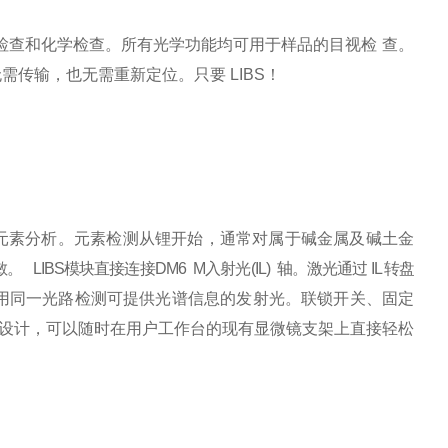
检查和化学检查。所有光学功能均可用于样品的目视
检
查。
无需传输，也无需重新定位。只
要
LIBS
！
元素分析。元素检测从锂开始，通常对属于碱金属及
碱土金
敏。
LIBS
模块直接连接
DM6
M
入射光
(IL)
轴。激
光通过
IL
转盘
用同一光路检测可提供光谱信息的发射
光。联锁开关、固定
设计，可以随时在用户工作台的现有显微
镜支架上直接轻松