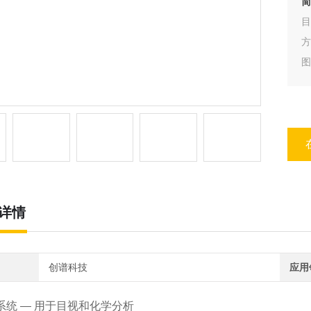
简
目
方
图
详情
创谱科技
应用
1 系统 — 用于目视和化学分析