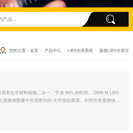
您的位置：
首页
-
产品中心
-
LIBS光谱系统
-
显微LIBS光谱仪
化学材料检验二合一，节省 90% 的时间。 DM6 M LIBS
在显微镜图像中所观察到的 化学指纹图谱。利用所有显微镜功
料。