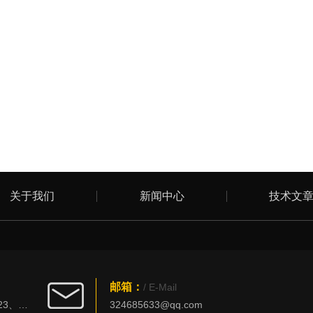
关于我们
新闻中心
技术文
邮箱：
/ E-Mail
北京市丰台区西四环南路101号创新大厦3023、3025室
324685633@qq.com