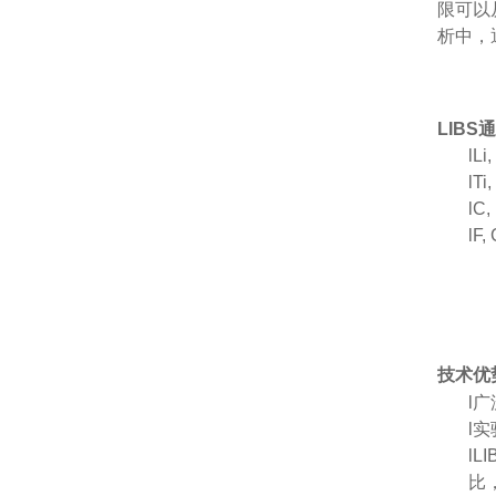
限可以
析中，
LIBS
l
Li
l
Ti
l
C,
l
F,
技术优
l
广
l
实
l
L
比