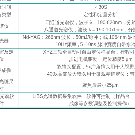
析时间
＜
30S
析类型
定性和定量分析
四通道光谱仪，波长
λ = 190-820nm，分
谱仪
八通道光谱仪，波长
λ = 190-1070nm，分
Nd-YAG：266nm 波长，50mJ/脉冲；或 1064nm 波长
光器
10Hz频率 , 5 -10ns 脉冲宽度自带
窗及定
XYZ三轴全自动可自由定位样品台，行程可
位
步进电机驱动，定位精度
5 µm
双镜头配置，
5x广角镜头用于大视野
品成像
400x高倍放大镜头用于微观精确定位；带
光斑尺
聚焦后最小
25µm
寸
S光谱软
LIBS光谱数据采集软件，软件可控制（样品台
件
成像等参数调整及控制操作）