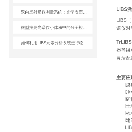
LIB
双向反射函数测量系统：光学表面散射特性的精密表征方案
LIBS
微型拉曼光谱仪小体积中的分子检测“精密阵列”
谱仪对
TrLIB
如何利用LIBS元素分析系统进行物质成分快速检测？
器等组
灵活配
主要应
l
煤
l
冶
l
矿
l
土
l
核
l
建
L