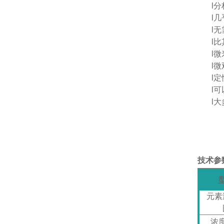
l
分
l
几
l
无
l
比
l
微
l
微
l
定
l
可
l
大
技术参
元素
浓