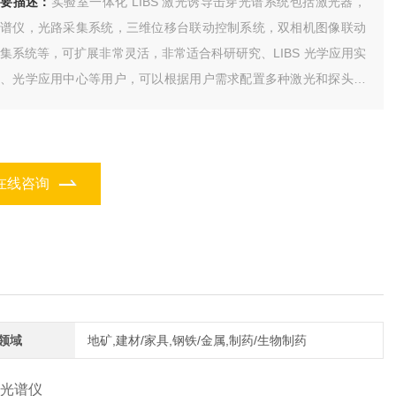
简要描述：
实验室一体化 LIBS 激光诱导击穿光谱系统包括激光器，
光谱仪，光路采集系统，三维位移台联动控制系统，双相机图像联动
集系统等，可扩展非常灵活，非常适合科研研究、LIBS 光学应用实
验、光学应用中心等用户，可以根据用户需求配置多种激光和探头，
常方便的灵活选用配置激光器和光谱仪。
在线咨询
领域
地矿,建材/家具,钢铁/金属,制药/生物制药