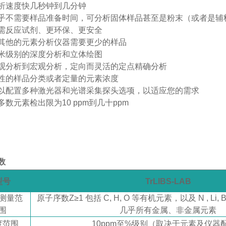
析速度快几秒钟到几分钟
乎不需要样品准备时间，可分析固体样品甚至是粉末（或者是辅
需反应试剂、更环保、更安全
其他的元素分析仪器需要更少的样品
米级别的深度分析和立体绘图
观分析到宏观分析，定向而灵活的定点精确分析
性的样品分类或者定量的元素浓度
以配置多种激光器和光谱采集探头选项，以适应您的需求
多数元素检出限为
10 ppm到几十ppm
数
型号
TrLIBS-LAB
测量范
原子序数
Z≥1 包括 C, H, O 等有机元素，以及 N , Li
围
几乎所有金属、非金属元素
度范围
10ppm至%级别（取决于元素及仪器