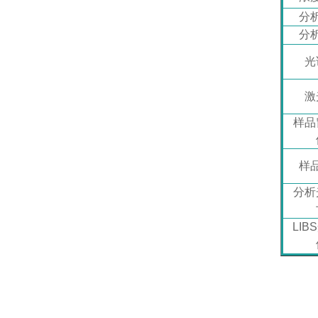
分
分
光
激
样品
样
分析
LIB