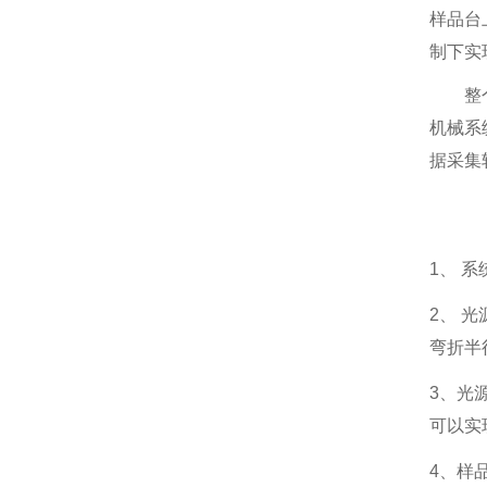
样品台
制下实
整
机械系
据采集
1
、
系
2
、
光
弯折半
3
、
光
可以实
4、
样