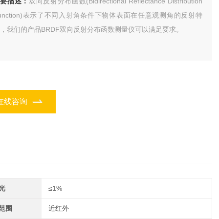
简要描述：
双向反射分布函数(Bidirectional Reflectance Distribution
unction)表示了不同入射角条件下物体表面在任意观测角的反射特
，我们的产品BRDF双向反射分布函数测量仪可以满足要求。
在线咨询
光
≤1%
范围
近红外