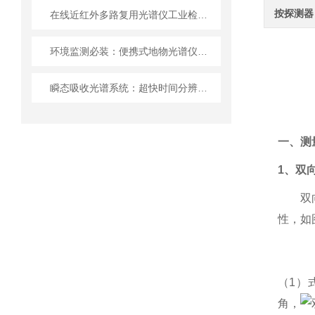
按探测器
在线近红外多路复用光谱仪工业检测的“多面手”
环境监测必装：便携式地物光谱仪的优势与应用
瞬态吸收光谱系统：超快时间分辨光谱技术的利器
一、测
1
、双
双
性，如
（1）
角，