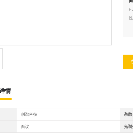
F
性
详情
创谱科技
杂散
面议
光谱