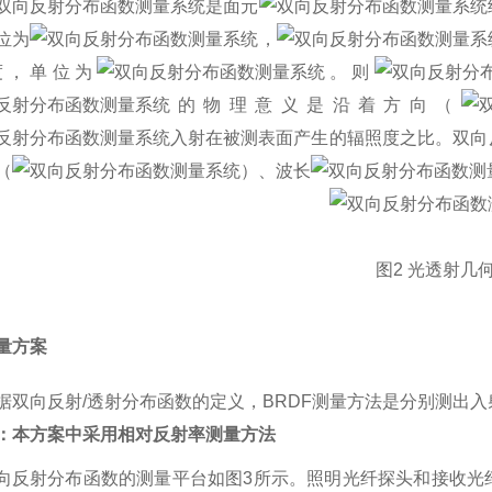
是面元
位为
，
度，单位为
。
则
的物理意义是沿着方向（
入射在被测表面产生的辐照度之比。双向
（
）、
波长
图
2
光透射几
量方案
据双向反射
/
透射分布函数的定义，
BRDF
测量方法是分别测出入
：本方案中采用相对反射率测量方法
向反射分布函数的测量平台如图
3
所示。照明光纤探头和接收光