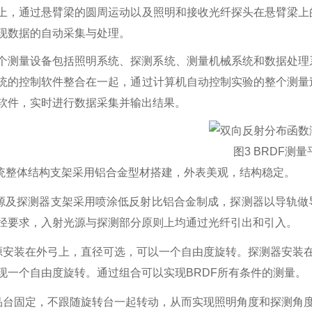
上，通过悬臂梁的圆周运动以及照明和接收光纤探头在悬臂梁上
现数据的自动采集与处理。
个测量设备包括照明系统、探测系统、测量机械系统和数据处理
统的控制软件整合在一起，通过计算机自动控制实验的整个测量
软件，实时进行数据采集并输出结果。
图
3 BRDF
测量
统整体结构支架采用铝合金型材搭建，外表美观，结构稳定。
源及探测器支架采用
喷涂
低反射比
铝合金
制成
，探测器以导轨做
径要求，
入射光源
与探测部分原则上均通过光纤引出
和引入
。
源
安装在
外弓
上，直径
可选
，
可以一个自由度旋转。
探测器安装
现一个自由度旋转。
通过
组合可以实现
BRDF
所有
条件的测量。
品台
固定，
不跟随
旋转台一起转动，
从而实现
照明角度和探测角