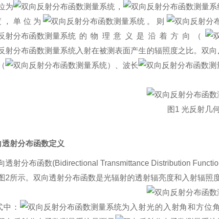
位为
，
度，单位为
。则
的物理意义是沿着方向（
入射在被测表面产生的辐照度之比。双向
（
）、波长
图
1
光反射几
向透射分布函数定义
向透射分布函数
(Bidirectional Transmittance Distribution Functio
图
2
所示。双向透射分布函数是光辐射的透射辐亮度和入射辐照
式中：
为入射光的入射角和方位