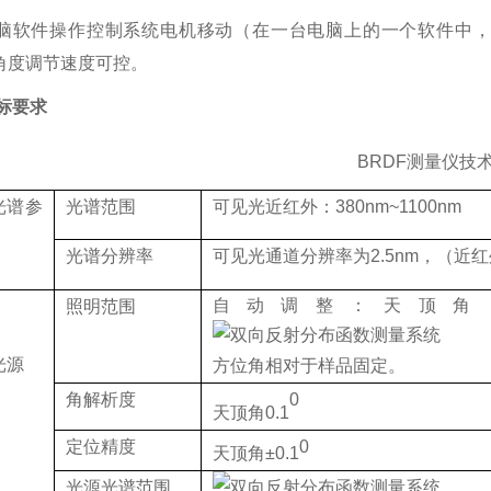
脑软件操作控制系统电机移动（在一台电脑上的一个软件中
角度调节速度可控。
标要求
BRDF
测量仪技
光谱参
光谱范围
可见光近红外：
3
8
0nm
~
1
1
00nm
光谱分辨率
可见光通道分辨率为
2
.
5
nm
，
（
近红
自
动
调整：天顶角
照明范围
光源
方位角相对于样品固定。
角解析度
0
天顶角
0.1
定位精度
0
天顶角
±
0.1
光源
光谱范围