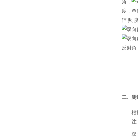
角，
度，单
辐照
反射角
二、测
根
注
双