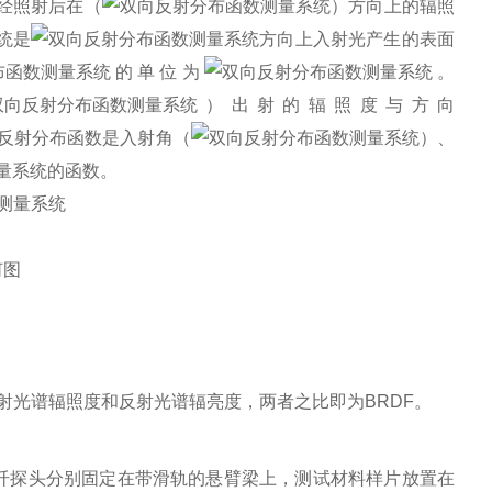
经照射后在
（
）
方向上的辐照
是
方向上入射光产生的表面
的单位为
。
）
出射的辐照度与方向
反射分布函数是入射角
（
）、
的函数。
何图
射光谱辐照度和反射光谱辐亮度，两者之比即为
BRDF
。
纤探头分别固定在带滑轨的悬臂梁上，测试材料样片放置在