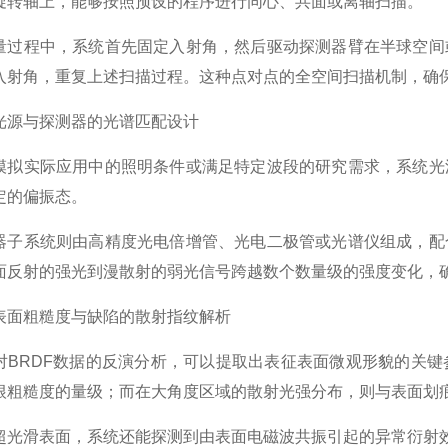
旋转轴上，能够按照预设的程序进行同心、共面或离轴扫描。
程中，系统首先固定入射角，然后驱动探测器臂在半球空间或
入射角，重复上述扫描过程。这种点对点的全空间扫描机制，确保
与探测器的光谱匹配设计
实际应用中的照明条件或满足特定波段的研究需求，系统光源
定的偏振态。
系统则由高精度光电倍增管、光电二极管或光谱仪组成，配合
面反射的强光到漫散射的弱光信号跨越数个数量级的强度变化，
粗糙度与缺陷的散射指纹解析
RDF数据的反演分析，可以提取出表征表面微观形貌的关键
根粗糙度的量级；而在大角度区域的散射光强分布，则与表面划
滑表面，系统还能探测到由表面电磁波共振引起的异常衍射效