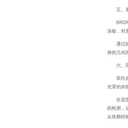
五、系
BRDF
涂板，对
通过建立
身的几何
六、应
双向反射
光罩的杂
在选型时
的检测，
从依赖经