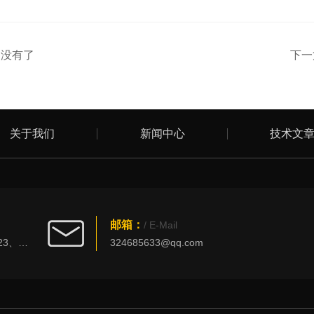
：没有了
下一
关于我们
新闻中心
技术文
邮箱：
/ E-Mail
北京市丰台区西四环南路101号创新大厦3023、3025室
324685633@qq.com