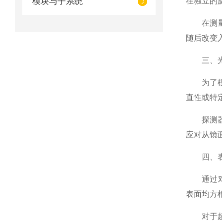
模块与子系统
在独立的
在测量过
随后改变
三、光源
为了模拟
直性或特
探测器子
应对从镜
四、表面
通过对B
表面均方
对于超光