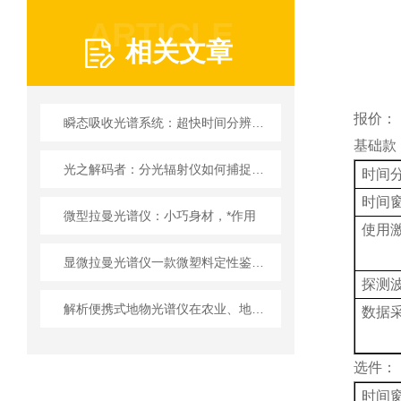
ARTICLE
相关文章
报价：
瞬态吸收光谱系统：超快时间分辨光谱技术的利器
基础款
光之解码者：分光辐射仪如何捕捉光的秘密
时间
时间
微型拉曼光谱仪：小巧身材，*作用
使用
显微拉曼光谱仪一款微塑料定性鉴定的有力工具
探测
解析便携式地物光谱仪在农业、地质与环保领域的核心应用
数据
选件：
时间