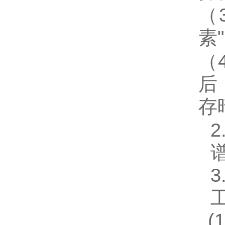
（
素
（
后
存
2
3
(