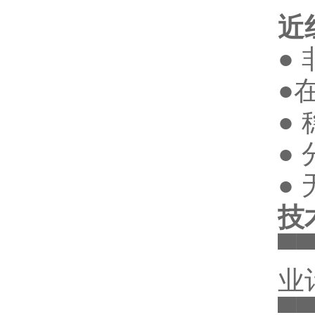
近
●
●
●
●
●
技
▀
业
▀