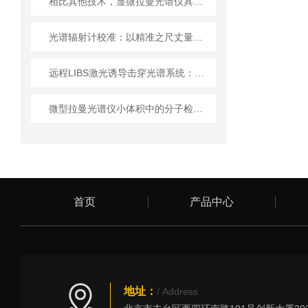
相比其他技术，显微拉曼光谱仪具有一些明显优势
光谱辐射计校准：以精准之尺丈量光的奥秘
远程LIBS激光诱导击穿光谱系统：技术进步与应用前景
微型拉曼光谱仪小体积中的分子检测“精密阵列”
首页
产品中心
地址：
/ Address