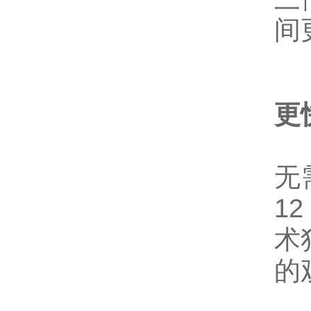
间
更
无
1
术
的