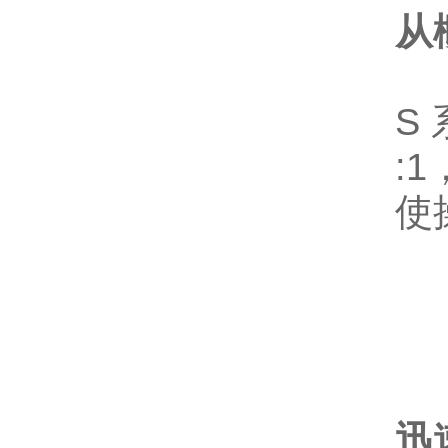
从
S
:
使
迅