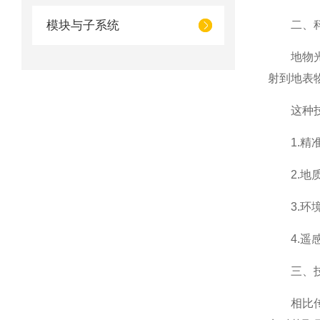
模块与子系统
二、科
地物光谱
射到地表
这种技术
1.精准
2.地质
3.环境
4.遥感
三、技
相比传统