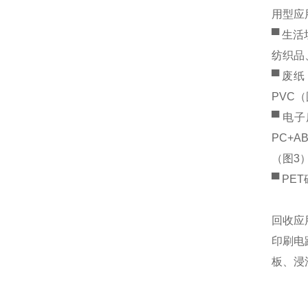
用型应
▀ 生活
纺织品、
▀ 废
PVC（
▀ 电子
PC+A
（图3
▀ PE
回收应
印刷电路
板、浸