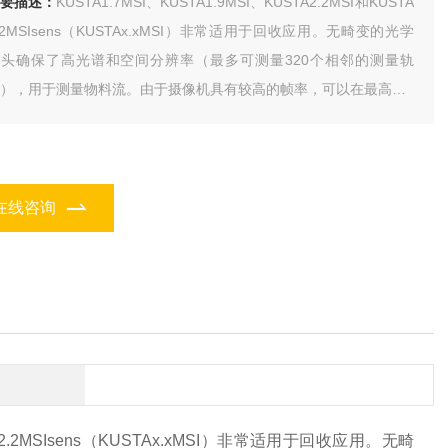
要描述：
KUSTA1.7MSI、KUSTA1.9MSI、KUSTA2.2MSI和KUSTA
.2MSIsens（KUSTAx.xMSI）非常适用于回收应用。无畸变的光学
镜头确保了高光谱和空间分辨率（最多可测量320个相邻的测量轨
），用于测量物料流。由于摄像机具有较高的帧率，可以在最高达3
/秒的输送带速度下分析和识别小颗粒。高空间分辨率可以检测复杂
料混合物中的不均匀性。
在线咨询
TA2.2MSIsens（KUSTAx.xMSI）非常适用于回收应用。无畸