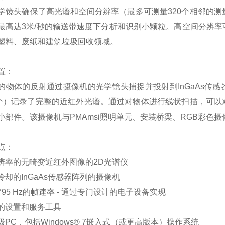
学镜头确保了高光谱和空间分辨率（最多可测量320个相邻的
最高达3米/秒的输送带速度下分析和识别小颗粒。高空间分辨
塑料、废纸和建筑垃圾回收领域。
置：
的物体的反射通过摄像机的光学镜头捕捉并投射到InGaAs传感
2个）记录了完整的近红外光谱。通过对物体进行线状扫描，可
小部件。该摄像机与PMAmsi照明单元、安装桥梁、RGB彩色
点：
分辨率的无畸变近红外图像的2D光谱仪
冷却的InGaAs传感器阵列的摄像机
795 Hz的帧速率 - 通过专门设计的电子设备实现
面的设置和服务工具
级PC，包括Windows® 7嵌入式（或更高版本）操作系统