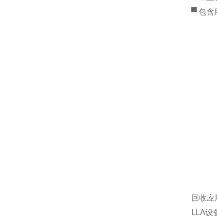
▀ 包
回收应
LLA