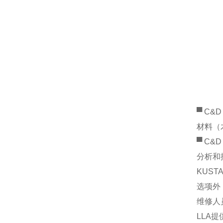
▀ C
材料（
▀ C
分析和
KUS
选项外
维修人
LLA