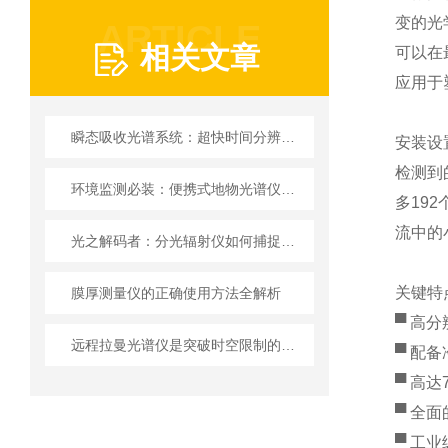
变的光
ARTICLE
相关文章
可以在
应用于
瞬态吸收光谱系统：超快时间分辨光谱技术的利器
安装设
检测到
环境监测必装：便携式地物光谱仪的优势与应用
多19
流中的
光之解码者：分光辐射仪如何捕捉光的秘密
关键特
膜厚测量仪的正确使用方法全解析
▀ 高
远程拉曼光谱仪是突破时空限制的分子光谱探测仪器
▀ 配备
▀ 高达
▀ 全
▀ 工业