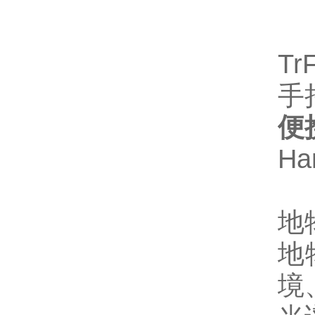
Tr
手
便
Han
地
地物
境