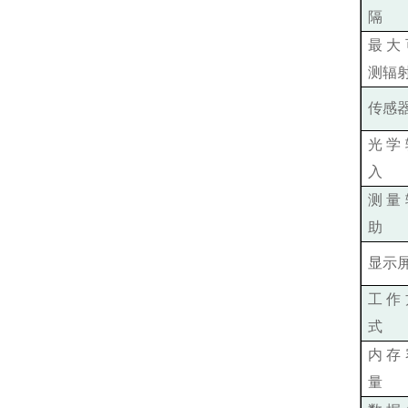
隔
最大
测辐
传感
光学
入
测量
助
显示
工作
式
内存
量