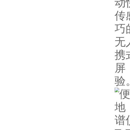
动
传
巧
无
携
屏
验