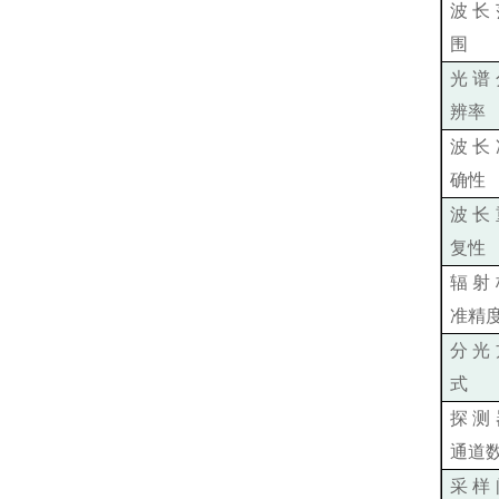
波长
围
光谱
辨率
波长
确性
波长
复性
辐射
准精
分光
式
探测
通道
采样