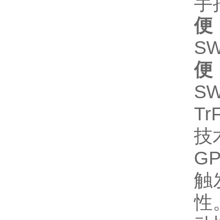
手持
SW
SW
T
技
G
触
性