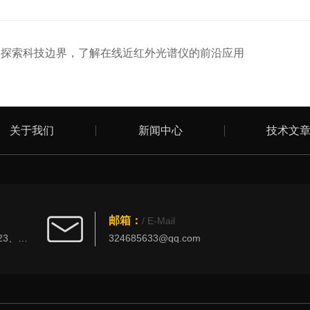
：
探索科技边界，了解在线近红外光谱仪的前沿应用
关于我们
新闻中心
技术文
邮箱：
/ E-Mail
北京市丰台区西四环南路101号创新大厦3023、3025室
324685633@qq.com