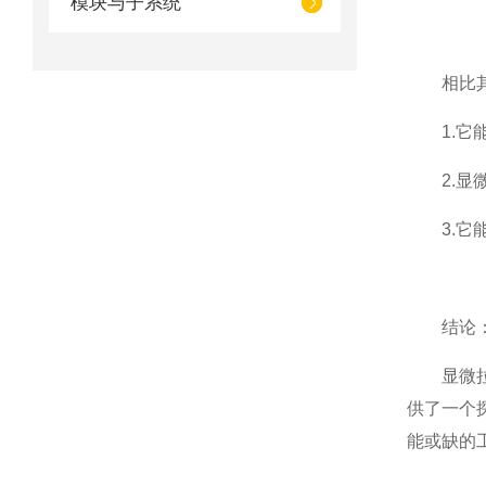
模块与子系统
相比其他
1.它能
2.显微
3.它能
结论
显微拉曼
供了一个
能或缺的