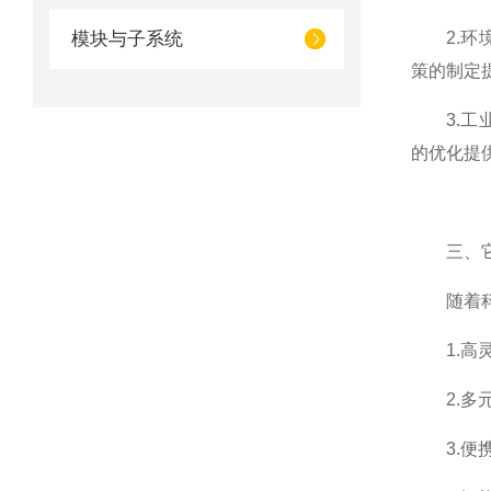
模块与子系统
2.环境
策的制定
3.工业
的优化提
三、它
随着科技
1.高灵
2.多元
3.便携