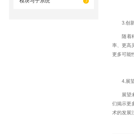
模块与子系统
3.创新
随着科技
率、更高
更多可能
4.展望
展望未来
们揭示更
术的发展