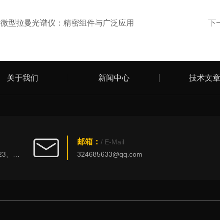
：
微型拉曼光谱仪：精密组件与广泛应用
下
关于我们
新闻中心
技术文
邮箱：
/ E-Mail
北京市丰台区西四环南路101号创新大厦3023、3025室
324685633@qq.com