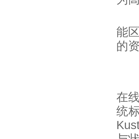
3
能
的
三
为
在线
统
Ku