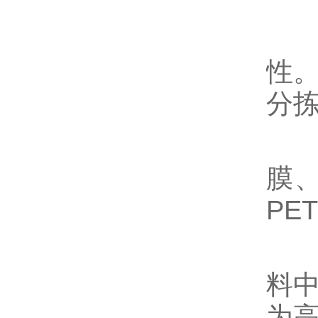
在
性
分
1.
膜、
PE
2.
料中
为