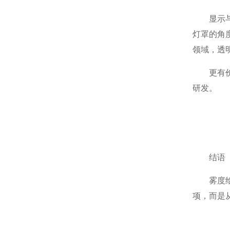
显示与触
灯罩的角
领域，透
更有价值
研发。
结语
雾度给你
项，而是