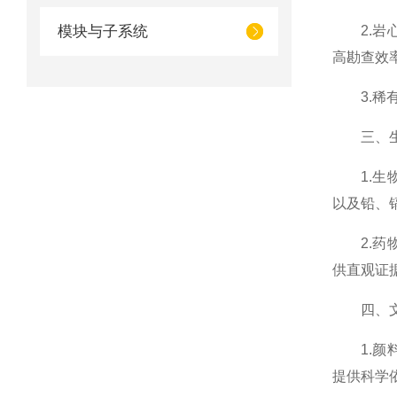
模块与子系统
2.岩心
高勘查效
3.稀有
三、生命
1.生物
以及铅、
2.药物
供直观证
四、文物
1.颜料
提供科学