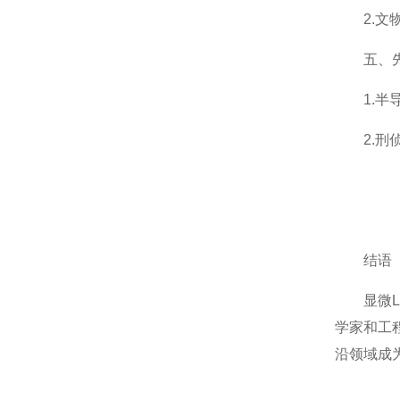
2.文物
五、先
1.半导
2.刑侦
结语
显微LI
学家和工
沿领域成